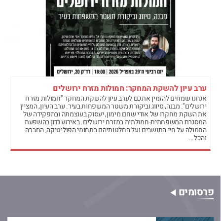
ערב עיון להשקת המחקר: חמולות מזרח ירושלים
אנחנו שמחים להזמין אתכם לערב עיון להשקת המחקר "חמולות מזרח
ירושלים": מבנה, סיווג וביקורת משטר המשפחות בעיר. ערב העיון, המציין
את השקת מחקרו של אודי שחם מימון, יעסוק בעוצמתה ובתפקידה של
המסגרת המשפחתית-חמולתית במזרח ירושלים. באירוע נדון בהשפעת
החמולה על חיי התושבים ועל החלטותיהם בתחומי הפוליטיקה, החברה
והכל...
פרסומים