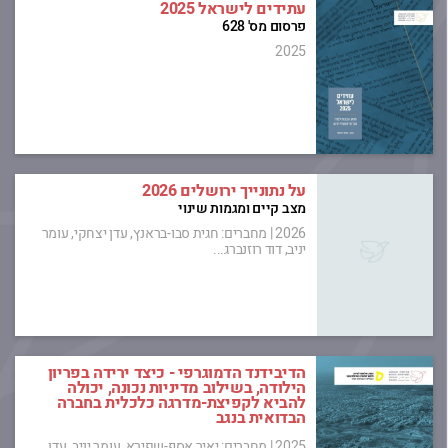
עתידים לישראל 2025
פרסום מס' 628
2025
על נתונייך ירושלים 2026
מצב קיים ומגמות שינוי
2026
|
מחברים: חגית סבו-בראנץ, עדן יצחקי, עומר
יניב, דוד רוזנברג...
הדיבידנד הדמוגרפי - כיצד ירידה בפריון
הילודה, בשילוב מדיניות נכונה, יכולה
להביא לקפיצת-מדרגה כלכלית בחברה
הבדואית בנגב
2025
|
מחברים: יאיר אסף-שפירא, עומר יניב, עדן