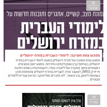
26
נובמבר
מפגש צוות חשיבה: לימודי העברית במזרח ירושלים
מפגש צוות חשיבה של מזרח ירושלים בנושא לימודי העברית במזרח
ירושלים, בשיתוף קרן נאומן לקיום החירויות. מפגש יוצגו ממצאים
ראשוניים מתוך מחקרה של ליאורה טמיר, דוקטורנטית באוניברסיטת
ניו־יורק (NYU), לשעבר מורה לעברית במזרח ירושלים ומפתחת תוכן
בעמותת ליסאן, בהרצאתה: "לא מדברים פוליטיקה: הוראת עברית ללומדים
מבוגרים ...
29
אפריל