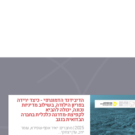
הדיבידנד הדמוגרפי - כיצד ירידה
בפריון הילודה, בשילוב מדיניות
נכונה, יכולה להביא
לקפיצת-מדרגה כלכלית בחברה
הבדואית בנגב
2025
|
מחברים: יאיר אסף-שפירא, עומר
יניב, עדן יצחקי...