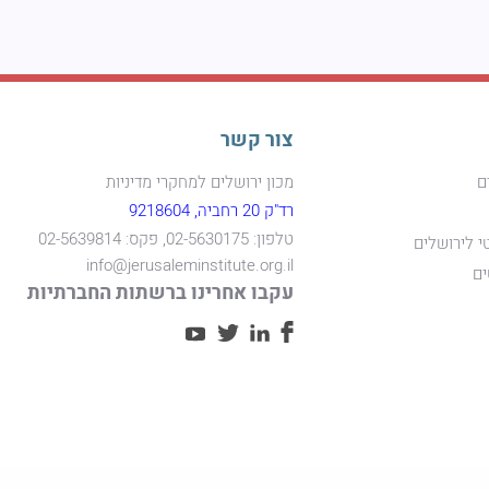
צור קשר
ם
מכון ירושלים למחקרי מדיניות
רד"ק 20 רחביה, 9218604
טלפון: 02-5630175, פקס: 02-5639814
י לירושלים
info@jerusaleminstitute.org.il
ים
עקבו אחרינו ברשתות החברתיות