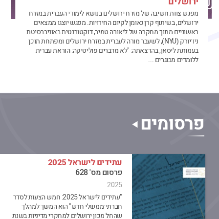
ירושלים
מפגש צוות חשיבה של מזרח ירושלים בנושא לימודי העברית במזרח
ירושלים, בשיתוף קרן נאומן לקיום החירויות. מפגש יוצגו ממצאים
ראשוניים מתוך מחקרה של ליאורה טמיר, דוקטורנטית באוניברסיטת
ניו־יורק (NYU), לשעבר מורה לעברית במזרח ירושלים ומפתחת תוכן
בעמותת ליסאן, בהרצאתה: "לא מדברים פוליטיקה: הוראת עברית
ללומדים מבוגרים ...
פרסומים
עתידים לישראל 2025
פרסום מס' 628
2025
"עתידים לישראל 2025: חמש הצעות לסדר
חברתי־ממשלי חדש" הוא המשך למהלך
שהחל מכון ירושלים למחקרי מדיניות בשנת