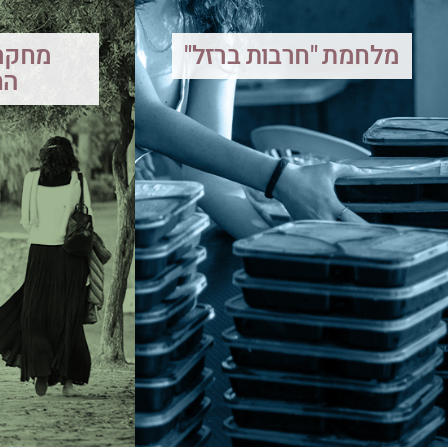
מלחמת "חרבות ברזל"
מחקר
הח