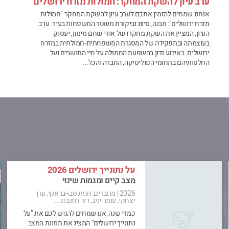
ערב עיון להשקת המחקר: חמולות מזרח ירושלים
אנחנו שמחים להזמין אתכם לערב עיון להשקת המחקר "חמולות
מזרח ירושלים": מבנה, סיווג וביקורת משטר המשפחות בעיר. ערב
העיון, המציין את השקת מחקרו של אודי שחם מימון, יעסוק
בעוצמתה ובתפקידה של המסגרת המשפחתית-חמולתית במזרח
ירושלים. באירוע נדון בהשפעת החמולה על חיי התושבים ועל
החלטותיהם בתחומי הפוליטיקה, החברה והכל...
על נתונייך ירושלים 2026
מצב קיים ומגמות שינוי
2026
|
מחברים: חגית סבו-בראנץ, עדן
יצחקי, עומר יניב, דוד רוזנברג...
כמדי שנה, אנו שמחים להגיש לכם את "על
נתונייך ירושלים" המציג את תמונת המצב