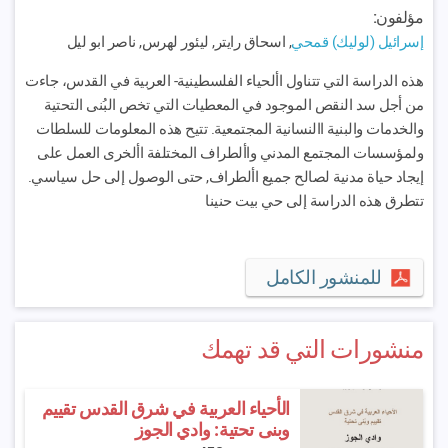
مؤلفون:
إسرائيل (لوليك) قمحي
, اسحاق رايتر, ليئور لهرس, ناصر ابو ليل
هذه الدراسة التي تتناول األحياء الفلسطينية- العربية في القدس، جاءت
من أجل سد النقص الموجود في المعطيات التي تخص البُنى التحتية
والخدمات والبنية االنسانية المجتمعية. تتيح هذه المعلومات للسلطات
ولمؤسسات المجتمع المدني واألطراف المختلفة األخرى العمل على
إيجاد حياة مدنية لصالح جميع األطراف, حتى الوصول إلى حل سياسي.
تتطرق هذه الدراسة إلى حي بيت حنينا
للمنشور الكامل
منشورات التي قد تهمك
الأحياء العربية في شرق القدس تقييم
وبنى تحتية: وادي الجوز