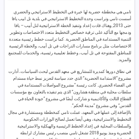
تامي هي مخططة حضرية لها خبرة في التخطيط الاستراتيجي والحضري.
أسست تامي وتراست وحدة التخطيط الاستراتيجي في بلدية تل ابيب يافا
حتى 2013, وهناك قادت إعداد وتنفيذ الخطة الاستراتيجية لتل أبيب – يافا
ودمجها مع التأكيد على ترقية خصائص التخطيط متعدد الاختصاصات وتطوير
التنمية المستدامة في المناطق الحضرية. كما تراست خطط رئيسية متعددة
الاختصاصات مثل برنامج مسارات الدراجات في تل أبيب، والخطة الرئيسية
للمناطق المفتوحة في تل أبيب، وخطط تعليمية رئيسية، والخدمات للمجتمع
والمزيد.
في نطاق دورها كمديرة للمشاريع في معهد القدس لبحث السياسات، أدارت
مشروع “الاستدامة الحضرية” الذي حدد سياسة لتعزيز نمط حياة مستدام
في الفضاء الحضري. كانت رئيسة “مشروع المواصلات المستدامة في
سلطات محلية في منطقة هشارون” الذي يتم تنفيذه بالتعاون مع مؤسسات
القطاع الثالث والأكاديمية و شاركت أيضًا في مشروع “جودة الحياة في
القدس” وفي مشروع “مدينة الحكم”.
بالإضافة إلى عملها في المعهد، عملت تامي كمخططة ومستشارة في مجال
التخطيط والاستراتيجية، وهي أيضا تعمل لصالح الوزارات الحكومية
والسلطات المحلية في إعداد الخطط الرئيسية والهيكلية والاستراتيجية
الحضرية ومنذ يونيو 2018 تشغل تامي منصب رئيس مشارك لرابطة