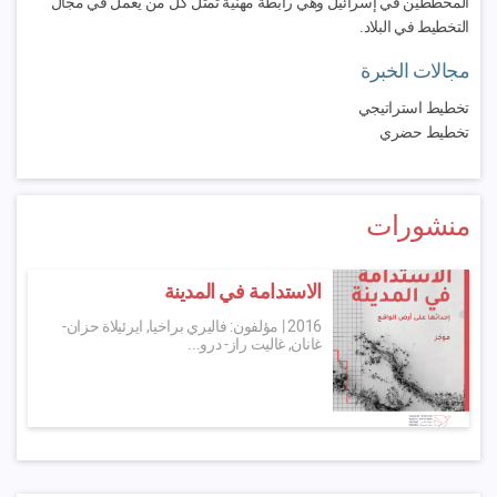
المخططين في إسرائيل وهي رابطة مهنية تمثل كل من يعمل في مجال
التخطيط في البلاد.
مجالات الخبرة
تخطيط استراتيجي
تخطيط حضري
منشورات
الاستدامة في المدينة
2016
|
مؤلفون: فاليري براخيا, ايرئيلاة حزان-
غانان, غاليت راز- درو...