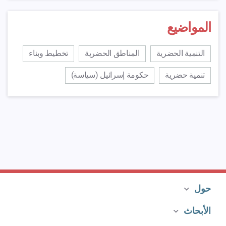
جودة الحياة في القدس
ان جودة الحياة في القدس هي من الأسباب
الرئيسية لمغادرتها وفي نفس الوقت للانتقال ...
المواضيع
رابط للمصدر >
التنمية الحضرية
المناطق الحضرية
تخطيط وبناء
مدينة حكم
تهدف هذه الدراسة إلى تزويد صانعي القرار
تنمية حضرية
حكومة إسرائيل (سياسة)
بالفوائد الاقتصادية وغيرها من الفوائد ال...
رابط للمصدر >
مشروع الاستدامة الحضرية
لقد سعى مشروع الاستدامة الحضرية إلى تحديد
توصيات تتعلق بالسياسات وبالسلوك لتحقيق...
رابط للمصدر >
مشروع المواصلات المستدامة في مدن
حول
هشارون
بدا مشروع مواصلات مستدامة في مدن هشارون
الأبحاث
نتيجةُ التعاون بين منظمات المجتمع المدني...
رابط للمصدر >