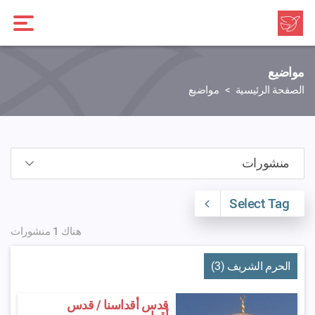
مواضيع
الصفحة الرئيسية
مواضيع
Select Tag
هناك 1 منشورات
الحرم الشريف (3)
‫قدس أقداسنا / قدس