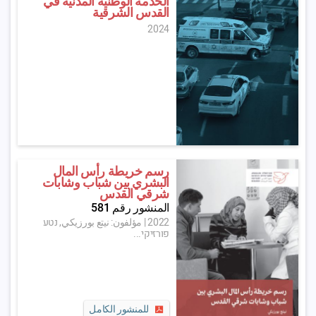
الخدمة الوطنية المدنية في
القدس الشرقية
2024
رسم خريطة رأس المال
البشري بين شباب وشابات
شرقي القدس
المنشور رقم 581
2022
|
مؤلفون: نيتع بورزيكي, נטע
פורזיקי...
للمنشور الكامل