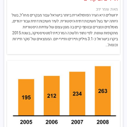
מאת: עומר יניב
ירושלים היא העיר הפופולארית ביותר בישראל עבור מבקרים מחו"ל, בשל
היותה יעד בעל חשיבות דתית-היסטורית. לעיר חשיבות דתית עבור יהודים,
מוסלמים ונוצרים ובנוסף קיים בה מגון עצום של עדויות היסטוריות
מתקופות שונות. לפי נתוני הלשכה המרכזית לסטטיסטיקה, בשנת 2015
ביקרו בישראל כ-3.1 מיליון תיירים ותיירי-יום. הממצאים של 'סקר תיירות
נכנסת'…