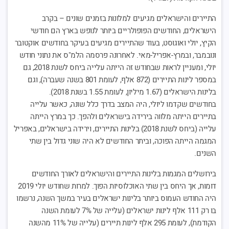
התיירים והישראלים מגיעים למלונות בזמנים שונים – בקרב
הישראלים, החודשים הפופולריים ביותר לנופש בארץ הם חודשי
הקיץ, יולי ואוגוסט, בעוד שהתיירים מגיעים בעיקר בחודשים אוקטובר
ונובמבר, ובמרץ-אפריל-מאי. לאחרונה פרסמה הלמ"ס את נתוני חודש
יולי, ומעניין לראות שבחודש זה הייתה עלייה ביחס לשנת 2018, גם
במספר לינות התיירים (872 אלף, לעומת 801 בשנה שעברה), וגם
בלינות הישראלים (1.67 מיליון, לעומת 1.55 בשנת 2018).
בחודשים שקדמו ליולי, היה המצב בדרך כלל שונה, כאשר עלייה
בתיירים הייתה מלווה בירידה בישראלים ולהפך. כך במרץ הייתה
עלייה (ביחס לשנת 2018) בלינות התיירים, וירידה בישראלים, באפריל
המגמה הייתה הפוכה, וביתר החודשים לא היה שוני גדול בין שתי
השנים.
בירושלים המגמות בלינות התיירים והישראלים לאורך החודשים
דומות, אך היחס בין שתי האוכלוסיות הפוך. למרות שחודש יולי 2019
היה החודש העמוס ביותר בלינות ישראלים בעיר במשך השנה, נרשמו
בו רק 111 אלף לינות ישראלים (עלייה של 7% לעומת השנה
הקודמת), לעומת 295 אלף לינות תיירים (עלייה של 11% מהשנה