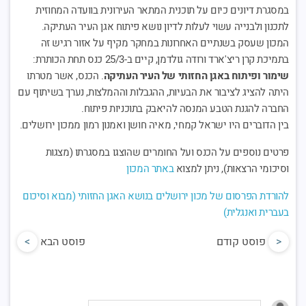
במסגרת דיונים כיום על תוכנית המתאר העירונית בוועדה המחוזית
לתכנון ולבנייה עשוי לעלות לדיון נושא פיתוח אגן העיר העתיקה.
המכון שעסק בשנתיים האחרונות במחקר מקיף על אזור רגיש זה
בתמיכת קרן ריצ'ארד ורודה גולדמן, קיים ב-25/3 כנס תחת הכותרת:
שימור ופיתוח באגן החזותי של העיר העתיקה
. הכנס, אשר מטרתו
היתה להציג לציבור את הבעיות, ההגבלות וההמלצות, נערך בשיתוף עם
החברה להגנת הטבע המנסה להיאבק בתוכניות פיתוח.
בין הדוברים היו ישראל קמחי, מאיה חושן ואמנון רמון ממכון ירושלים.
פרטים נוספים על הכנס ועל החומרים שהוצגו במסגרתו (מצגות
וסיכומי הרצאות), ניתן למצוא
באתר המכון
להורדת הפרסום של מכון ירושלים בנושא האגן החזותי (מבוא וסיכום
בעברית ואנגלית)
<
פוסט קודם
פוסט הבא
>