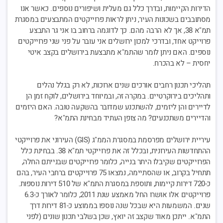
הדירות הקיימות, ובדרך כלל גם מעלית ושיפורים נוספים. כאשר אנו
מסתובבים בשכונות העיר, ניתן לראות פרוייקטים המתבצעים במסגרת
תמ"א 38, אך לא הרבה מהם. כך לדוגמה ברחוב בו אני גר התבצע
פרוייקט אחד, ובדרכי למכון ירושלים אני עובר על פני שני פרוייקטים
נוספים. האם ניתן לומר שהתמ"א מתבצעת בירושלים בקצב איטי
יחסית – לא בהכרח.
תהליכי תכנון רחבים אורכים שנים ארוכות, לא רק בגלל נהלים
ותהליכים בירוקרטיים. במקרה זה, ובמיוחד בירושלים, לוקח זמן הן
לדיירים והן ליזמים, להשתכנע שמדובר בהשקעה טובה. האם היזמים
והדיירים משתכנעים? מה צופן העתיד מבחינת התמ"א?
עיריית ירושלים מפרסמת במסגרת הממ"ג (GIS) העירוני את פרוייקטי
ההתחדשות העירונית, ובכלל זה את פרוייקטי תמ"א 38. בבחינת כלל
הפרוייקטים שקיבלו היתר בנייה, כלומר פרוייקטים שבנייתם החלה,
תתחיל בקרוב, או שהסתיימה, נמצאו 75 פרוייקטים ברחבי העיר, בהם
כ-720 דירות קיימות, ותוספת במסגרת התמ"א של 510 דירות נוספות.
פרוייקטים אלו אושרו החל מאמצע שנת 2011, כלומר לאורך כ-6.3
שנים. המשמעות היא שבכל שנה נוספו בממוצע כ-81 דירות דרך
התמ"א. ייתכן מאוד שקצב זה יואץ, שכן בשלבי תכנון שונים (לפני