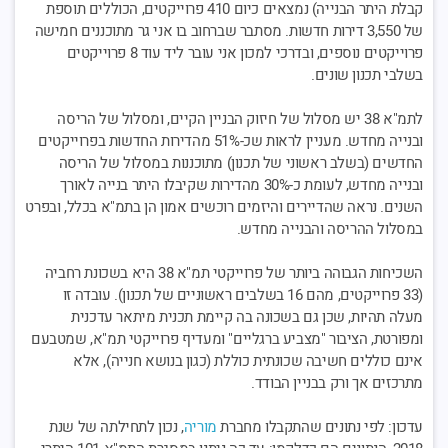
קבלת היתר הבנייה) נמצאים כיום 410 פרוייקטים, הכוללים תוספת
של 3,550 דירות חדשות. מסתבר שברחוב בו אני גר מתוכננים חמישה
פרוייקטים נוספים, ובדרכי למכון אני עובר ליד עוד 8 פרוייקטים
בשלבי תכנון שונים.
לתמ"א 38 יש מסלול של חיזוק הבניין הקיים, ומסלול של הריסה
ובנייה מחדש. מעניין לראות שכ-51% מהדירות החדשות בפרוייקטים
החדשים (בשלב ראשוני של תכנון) מתוכננות במסלול של הריסה
ובנייה מחדש, לעומת כ-30% מהדירות שקיבלו היתר בנייה לאורך
השנים. נראה שהדיירים והיזמים רוכשים אמון הן בתמ"א בכלל, ובפרט
במסלול ההריסה והבנייה מחדש.
השכיחות הגבוהה ביותר של פרוייקטי תמ"א 38 היא בשכונת רחביה
(33 פרוייקטים, מהם 16 בשלבים ראשוניים של תכנון). עובדה זו
מעלה תהיות, שכן גם בשכונה בה קיימת תכנית מיתאר עדכנית
ומפורטת, הציבור "מצביע ברגליים" ומעדיף פרוייקטי תמ"א, שמטבעם
אינם כוללים חשיבה שכונתית כוללת (כגון בנושא חנייה), אלא
מתרכזים אך ורק בבניין הבודד.
עדכון: לפי נתונים שהתקבלו מחברת
מוריה
, נכון לתחילתה של שנת