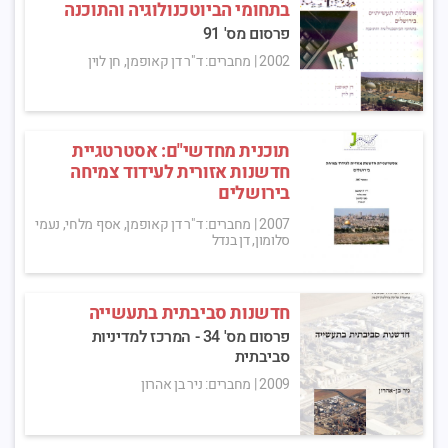
בתחומי הביוטכנולוגיה והתוכנה
פרסום מס' 91
2002
|
מחברים: ד"ר דן קאופמן, חן לוין
תוכנית מחדשי"ם: אסטרטגיית
חדשנות אזורית לעידוד צמיחה
בירושלים
2007
|
מחברים: ד"ר דן קאופמן, אסף מלחי, נעמי
סלומון, דן בנדל
חדשנות סביבתית בתעשייה
פרסום מס' 34 - המרכז למדיניות
סביבתית
2009
|
מחברים: ניר בן אהרון