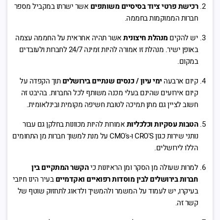
רכישת פרטי ציוד בסיסיים משותפים
אשר ישרתו במקביל מספר
חברות הממוקמות בחממה.
יש להקים
מנהלת חיצונית
אשר תהיה אחראית על החממה עצמה
באופן ישיר. מנהלת זו אמורה להיות זמינה 24/7 לחברות ולעובדים
במקום.
קיום ארבעה
ימי עיון / כנסים שנתיים בירושלים
תוך הקפדה על
קיום אירועים שהינם בעלי מכנה משותף לכל החברות. בהיבט זה
חשוב לציין גם מתן תמיכה לטובת חשיפה מקומית ובינלאומית.
הטבות עסקיות וכלכליות
אמורות להיות מכוונות בחלקן גם עבור
נותני שירות כגון CRO'S ו-CMO's על מנת למשוך חברות מן התחומים
הללו לירושלים.
למרות שעולה מן הסקר ומן הראיונות כי
הקשר המתקיים בין
חברות בירושלים לבין מוסדות רפואיים ואקדמיים
בעיר הינו חיובי
בעיקרו, יש לעמוד על המשמר ולהמשיך ולדאוג לתחזוק שוטף של
קשר זה.