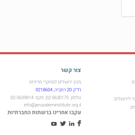
צור קשר
ם
מכון ירושלים למחקרי מדיניות
רד"ק 20 רחביה, 9218604
טלפון: 02-5630175, פקס: 02-5639814
י לירושלים
info@jerusaleminstitute.org.il
ים
עקבו אחרינו ברשתות החברתיות