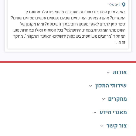
דיגיטלי
באיזה אופן המגורים בשכונות מעורבות משפיעים על האחווה בין
המגזרים? מהם הצמתים המרכזיים שבהם נפגשים אנשים מסוגים שונים?
כיצד ניתן לתרום לאופי מפגש חיובי בתוך השכונות? ומהו מקומן של
השכונות ההומוגניות במארג הירושלמי? בכל הסוגיות האלו ובאחרות נוגע
המחקר "מרחבים משותפים בשכונות ירושלים- האתגר והתקווה". מחקר
זה ה...
אודות
שירותי המכון
מחקרים
מאגרי מידע
צור קשר