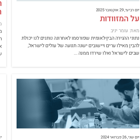
ת
ה
יום רביעי, 29 אוקטובר 2025
על המזוודות
מ
מאת: עומר יניב
מ
נתוני ההגירה הבין-לאומית שפורסמו לאחרונה נותנים לנו יכולת
ה
להבין מאילו ערים ויישובים ישנה תנועה של עולים לישראל,
א
שבים לישראל ואלו שירדו ממנה ...
ש
יום שני, 26 פברואר 2024
יום