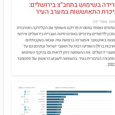
רידה בשימוש בתחב"צ בירושלים:
יכרת התאוששות במערב העיר
את: עומר יניב
נתונים נאספו במסגרת פרויקט משותף עם הקליניקה האורבנית
מכון ללימודים עירוניים באוניברסיטה העברית בירושלים אירועי
בעה באוקטובר והמערכה ברצועת עזה שבאה בעקבותיהם
חרבות ברזל) השפיעו רבות על תושבי ישראל ובתוכם גם על
ושבי ירושלים. את ההשפעה ניתן לראות גם בהיקף השימוש
תחבורה הציבורית בעיר. בהשוואה לשבוע הראשון של ספטמבר
2023