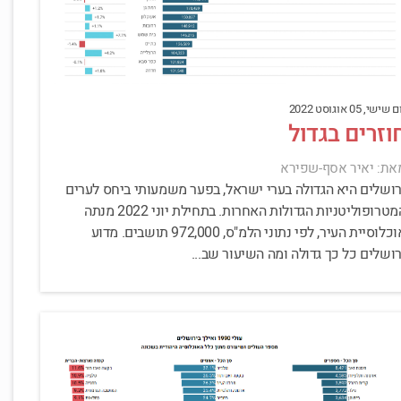
 שישי, 05 אוגוסט 2022
וזרים בגדול
את: יאיר אסף-שפירא
רושלים היא הגדולה בערי ישראל, בפער משמעותי ביחס לערים
המטרופוליטניות הגדולות האחרות. בתחילת יוני 2022 מנתה
אוכלוסיית העיר, לפי נתוני הלמ"ס, 972,000 תושבים. מדוע
רושלים כל כך גדולה ומה השיעור שב...