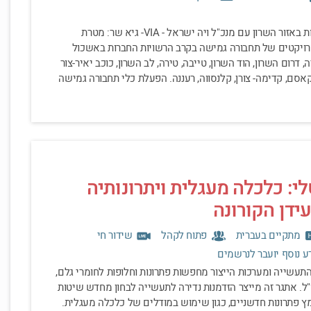
פגישת רשויות מקומיות באזור השרון עם מנכ"ל ויה ישראל - VIA- גיא שר: מטרת
ויקטים של תחבורה גמישה בקרב הרשויות החברות באשכול
ה, דרום השרון, הוד השרון, טייבה, טירה, לב השרון, כוכב יאיר-צור
אסם, קדימה- צורן, קלנסווה, רעננה. הפעלת כלי תחבורה גמישה
לי: כלכלה מעגלית ויתרונותיה
ידן הקורונה
מתקיים בעברית
פתוח לקהל
שידור חי
דע נוסף יועבר לנרשמים
התעשייה ומערכות הייצור מחפשות פתרונות וחלופות לחומרי גלם,
. אתגר זה מייצר הזדמנות נדירה לתעשייה לבחון מחדש שיטות
ץ פתרונות חדשניים, כגון שימוש במודלים של כלכלה מעגלית.