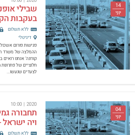
10:00
|
2020
14
שבילי אופנ
יוני
בעקבות הקו
ללא תשלום
דיגיטלי
פגישות פורום אשכול 
ההמלצה של משרד התח
קורונה' אנחנו רואים 
חלוציים של פתרונות ת
לצעדים שנעשו...
10:00
|
2020
04
תחבורה גמי
יוני
ויה ישראל -
ללא תשלום