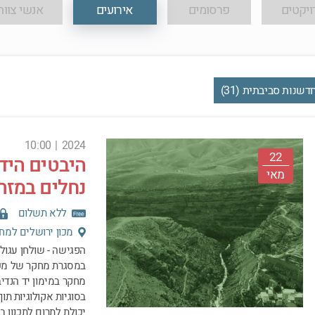
ויקטים
פרסומים
אירועים
אנשי צוות
דשנות סביבתית (31)
10:00
|
2024
22
היבטים הידר
מאי
נחלים במזר
ללא תשלום
מכון ירושלים למחקר
הפגישה - שולחן עגול 
במסגרת מחקר של מכון
מחקר במימון יד הנדיב
בסוגיות אקולוגיות ת
יכולת לתרום לתכנון במ