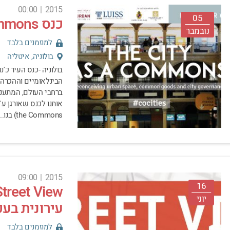
00:00
|
2015
05
כנס The City as a Commons בבולוניה
נובמבר
למוזמנים בלבד
בולוניה, איטליה
בולוניה -כנס העיר כ
הבינלאומיים וההכרה
ברחבי העולם, המתעני
the Commons) בנו...
09:00
|
2015
16
יוני
עירונית בעכ
למוזמנים בלבד