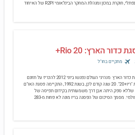
במפגש הרצתה ימית נפתלי, חוקרת במכון ומנהלת המחקר הבינלאומי R2PI של האיחוד
כדור הארץ: Rio 20+
מתקיים בחו"ל
תובנות מריו +20: פסגת כדור הארץ מנהיגי העולם נפגשו ביוני 2012 להכריז על חזונם
לעתיד בפסגה עולמית "ריו+20". 20 שנה קודם לכן, בשנת 1992, התקיימה פסגת האו"ם
, שללא ספק היתה אבן דרך משמעותית בקידום תפיסה של
קיימות בסדר היום העולמי. מסמך הסיכום של הפסגה בריו מונה לא פחות מ-283