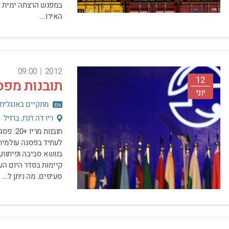
האירו...
09:00
|
2012
12
תובנות מפסגת 
יוני
מתקיים באנגלית
ריו דה ז'נרו, ברזיל
בנושא סביבה ופיתוח
סעיפים. מה ניתן ל...