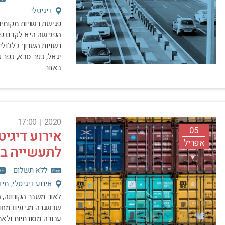
דיגיטלי
הפגישה היא לקדם פר
רשויות השרון: ג'לג'ולי
יגאל, כפר סבא, כפר ק
באזור ...
17:00
|
2020
05
אירוע דיגיט
אפריל
לתעשייה בע
ללא תשלום
אירוע דיגיטלי, מי
לאור משבר הקורונה, 
שבשגרה מגיעים מחו"ל
עבודה מסורתיות ולאמ