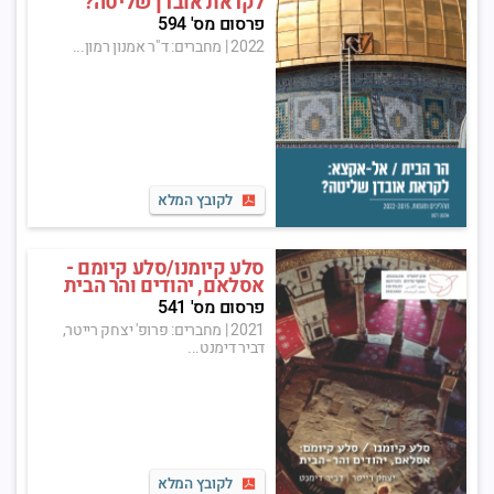
לקראת אובדן שליטה?
פרסום מס' 594
2022
|
מחברים: ד"ר אמנון רמון...
לקובץ המלא
סלע קיומנו/סלע קיומם -
אסלאם, יהודים והר הבית
פרסום מס' 541
2021
|
מחברים: פרופ' יצחק רייטר,
דביר דימנט...
לקובץ המלא