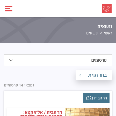
נושאים
ראשי
נושאים
בחר תגית
נמצאו 14 פרסומים
הר הבית (22)
הר הבית / אל־אקצא: