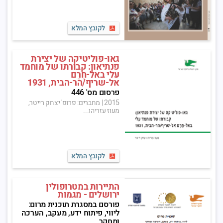
לקובץ המלא
גאו-פוליטיקה של יצירת
פנתיאון: קבורתו של מוחמד
עלי באל-חַרַם
אל-שריף/הר-הבית, 1931
פרסום מס' 446
2015
|
מחברים: פרופ' יצחק רייטר,
מעוז עזריהו...
לקובץ המלא
התיירות במטרופולין
ירושלים - מגמות
פורסם במסגרת תוכנית מרום:
ליווי, פיתוח ידע, מעקב, הערכה
ומחקר