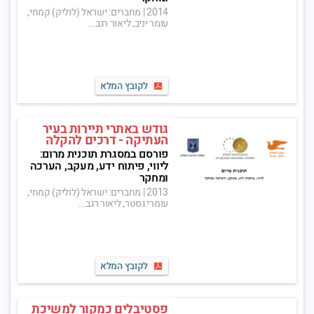
2014
|
מחברים: ישראל (לוליק) קמחי,
עומר יניב, ליאור רגב...
לקובץ המלא
גודש באתרי תיירות בעיר
העתיקה - דרכים להקלה
פורסם במסגרת תוכנית מרום:
ליווי, פיתוח ידע, מעקב, הערכה
ומחקר
2013
|
מחברים: ישראל (לוליק) קמחי,
עומרי גסטר, ליאור רגב...
לקובץ המלא
פסטיבלים כמקור למשיכת