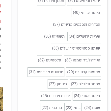
יחסי רוב- מיעוט (39)
תכנון עירוני (37)
ה
ל
פיתוח עירוני (40)
ת
הסדרים והסכמים מדיניים (37)
ה
ב
עיריית ירושלים (34)
תשתיות (36)
0
שנתון סטטיסטי לירושלים (33)
ה
הגירה לעיר וממנה (33)
פלסטינים (32)
ב
ה
מקומות קדושים (29)
חדשנות סביבתית (31)
מסחר וכלכלה (27)
ביטחון (27)
פיתוח אזורי (24)
יהדות ויהודים (25)
שטח (24)
בינוי (23)
הר הבית (22)