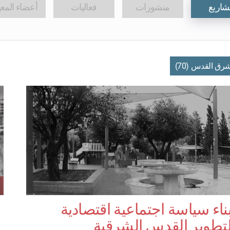
اريع
منشورات
فعاليات
أعضاء المع
رق القدس (70)
ناء سياسة اجتماعية اقتصادية
تطوير القدس الشرقية