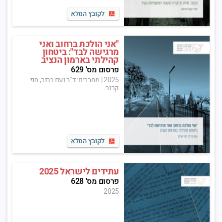
לקובץ המלא
"אני הולכת ברחוב ואני
מרגישה לבד": ביטחון
קהילתי בארמון הנציב
פרסום מס' 629
2025
|
מחברים: ד"ר נעם ברנר, חגי
קרנר...
לקובץ המלא
עתידים לישראל 2025
פרסום מס' 628
2025