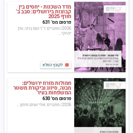
מדד השכנות - יחסים בין
קבוצות בירושלים: סבב ב'
חורף 2025
פרסום מס' 631
2026
|
מחברים: ד"ר נעם ברנר, עדן
יצחקי...
לקובץ המלא
חמולות מזרח ירושלים:
מבנה, סיווג וביקורת משטר
המשפחות בעיר
פרסום מס' 630
2026
|
מחברים: אודי שחם מימון...