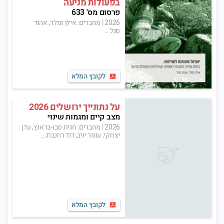
בפעולות מניעה
פרסום מס' 633
2026
|
מחברים: אילן זמלר, אהוד
סגל...
לקובץ המלא
על נתונייך ירושלים 2026
מצב קיים ומגמות שינוי
2026
|
מחברים: חגית סבו-בראנץ, עדן
יצחקי, עומר יניב, דוד רוזנברג...
לקובץ המלא