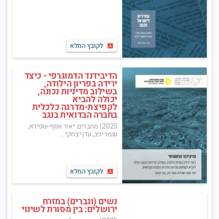
לקובץ המלא
הדיבידנד הדמוגרפי - כיצד
ירידה בפריון הילודה,
בשילוב מדיניות נכונה,
יכולה להביא
לקפיצת-מדרגה כלכלית
בחברה הבדואית בנגב
2025
|
מחברים: יאיר אסף-שפירא,
עומר יניב, עדן יצחקי...
לקובץ המלא
נשים (וגברים) במזרח
ירושלים: בין מסורת לשינוי