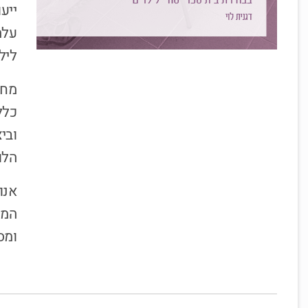
ייע
עלה
ליל
מחק
כלל
הלו
אנו
המט
ומס