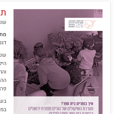
תק
שנת 
מחב
דגני
שנו
היל
והר
ההו
פרג
בשנ
במע