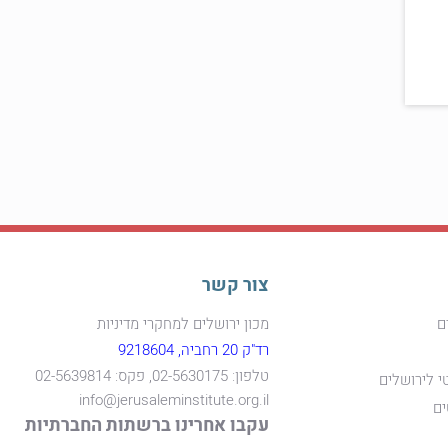
צור קשר
ם
מכון ירושלים למחקרי מדיניות
רד"ק 20 רחביה, 9218604
טלפון: 02-5630175, פקס: 02-5639814
י לירושלים
info@jerusaleminstitute.org.il
ים
עקבו אחרינו ברשתות החברתיות