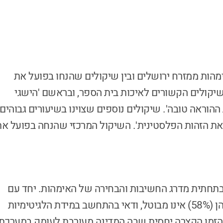
הות ממזרח ירושלים ובין שיקולים שהנחו בפועל את
יקולים הקשורים לאיכות בית הספר, ובראשם 'הישגי
ההוראה טובה'. שיקולים נוספים שצוינו בשיעורים גבוהים
זק את הזהות הפלסטינית'. השיקול המרכזי שהנחה בפועל א
בתחתית מדרג החשיבות והבחירה של האימהות. יחד עם
זאת, שיעור האימהות שציינו כי שיקול זה חשוב להן (58%) אינו מבוטל, ודאי בהתחשב במידת הלגיטימיות
הזמן הקצרה יחסית שבה המדינה מעורבת לעומק במערכת