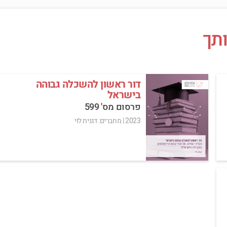
תך
דור ראשון להשכלה גבוהה
בישראל
פרסום מס' 599
2023
|
מחברים: דגנית לוי