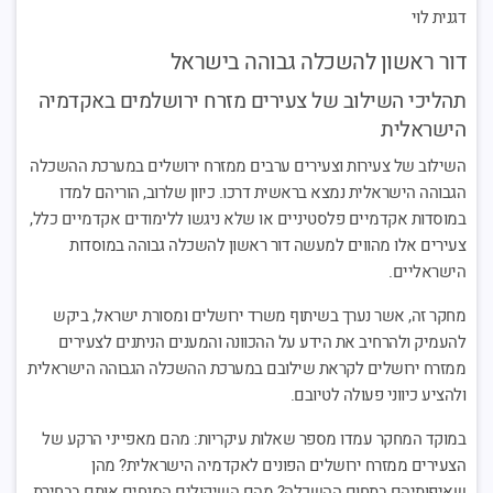
דגנית לוי
דור ראשון להשכלה גבוהה בישראל
תהליכי השילוב של צעירים מזרח ירושלמים באקדמיה
הישראלית
השילוב של צעירות וצעירים ערבים ממזרח ירושלים במערכת ההשכלה
הגבוהה הישראלית נמצא בראשית דרכו. כיוון שלרוב, הוריהם למדו
במוסדות אקדמיים פלסטיניים או שלא ניגשו ללימודים אקדמיים כלל,
צעירים אלו מהווים למעשה דור ראשון להשכלה גבוהה במוסדות
הישראליים.
מחקר זה, אשר נערך בשיתוף משרד ירושלים ומסורת ישראל, ביקש
להעמיק ולהרחיב את הידע על ההכוונה והמענים הניתנים לצעירים
ממזרח ירושלים לקראת שילובם במערכת ההשכלה הגבוהה הישראלית
ולהציע כיווני פעולה לטיובם.
במוקד המחקר עמדו מספר שאלות עיקריות: מהם מאפייני הרקע של
הצעירים ממזרח ירושלים הפונים לאקדמיה הישראלית? מהן
שאיפותיהם בתחום ההשכלה? מהם השיקולים המנחים אותם בבחירת