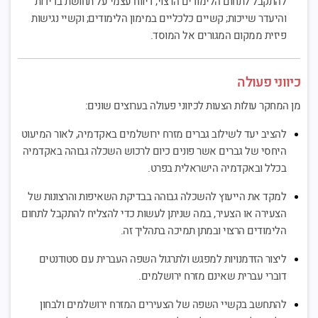
להתקבל לתחום הלימודים הרצוי; דיווח עצמי על תחושת בדידות
והיעדר שייכות; קשיים כלכליים במימון הלימודים; וקשיי נגישות
פיזית ממקום המגורים אל המוסד.
כיווני פעולה
מן המחקר עולות הצעות לכיווני פעולה בערוצים שונים:
להציב יעד לשילוב גברים מזרח ירושלמים באקדמיה, לאור המיעוט
היחסי של גברים אשר פונים כיום לרכוש השכלה גבוהה באקדמיה
בכלל ובאקדמיה הישראלית בפרט.
למקד את הייעוץ להשכלה גבוהה בבדיקת השאיפות והרצונות של
הצעירה או הצעיר, במה שניתן לעשות כדי להצליח להתקבל לתחום
הלימודים הרצוי ובמתן תמיכה בתהליך זה.
ליצור הזדמנויות למפגש ולתרגול השפה העברית עם סטודנטים
דוברי עברית שאינם מזרח ירושלמים.
להתחשב בקשיי השפה של הצעירים המזרח ירושלמים ולבחון