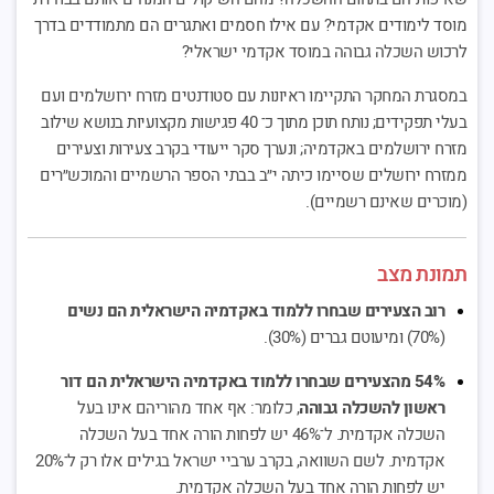
מוסד לימודים אקדמי? עם אילו חסמים ואתגרים הם מתמודדים בדרך
לרכוש השכלה גבוהה במוסד אקדמי ישראלי?
במסגרת המחקר התקיימו ראיונות עם סטודנטים מזרח ירושלמים ועם
בעלי תפקידים; נותח תוכן מתוך כ־ 40 פגישות מקצועיות בנושא שילוב
מזרח ירושלמים באקדמיה; ונערך סקר ייעודי בקרב צעירות וצעירים
ממזרח ירושלים שסיימו כיתה י״ב בבתי הספר הרשמיים והמוכש״רים
(מוכרים שאינם רשמיים).
תמונת מצב
רוב הצעירים שבחרו ללמוד באקדמיה הישראלית הם נשים
(70%) ומיעוטם גברים (30%).
54% מהצעירים שבחרו ללמוד באקדמיה הישראלית הם דור
ראשון להשכלה גבוהה
, כלומר: אף אחד מהוריהם אינו בעל
השכלה אקדמית. ל־46% יש לפחות הורה אחד בעל השכלה
אקדמית. לשם השוואה, בקרב ערביי ישראל בגילים אלו רק ל־20%
יש לפחות הורה אחד בעל השכלה אקדמית.