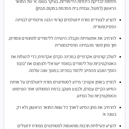
חלופות לבדיקת היכולות הלימודיות, בעיקר בשנה א׳ של התואר
הראשון (למשל, עבודת בית מסכמת במקום מבחן).
להציע לצעירים מזרח ירושלמים קורסי הכנה איכותיים לבחינה
הפסיכומטרית.
להרחיב את אפשרויות הקבלה הישירה ללימודים לתחומים נוספים,
תוך מתן פטור מהבחינה הפסיכומטרית.
לשלב קורסים אקדמיים במכינה הקדם אקדמית, כדי להעלות את
האטרקטיביות של לימודים במוסד ישראלי ולצמצם את ״בזבוז
הזמן״ הנובע מהחיוב ללמוד במכינה במשך שנה שלמה.
להפיץ באופן אקטיבי מידע לסטודנטים מזרח ירושלמים על אודות
הסיוע הקיים עבורם, ולבצע מעקב ברמת הסטודנט אחר השימוש
והאפקטיביות של הסיוע.
להרחיב את מתן הסיוע לאורך כל שנות התואר הראשון, ולא רק
בשנה א׳.
להציע פעילויות תרבות מותאמות לסטודנטים ממזרח ירושלים