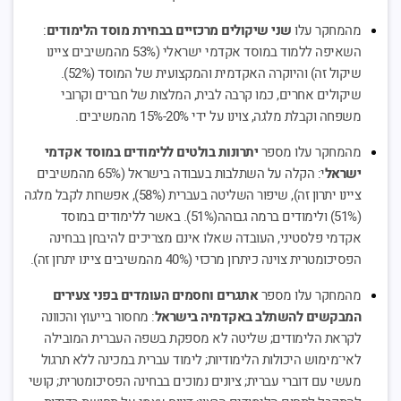
מהמחקר עלו
שני שיקולים מרכזיים בבחירת מוסד הלימודים
:
השאיפה ללמוד במוסד אקדמי ישראלי (53% מהמשיבים ציינו
שיקול זה) והיוקרה האקדמית והמקצועית של
המוסד (52%).
שיקולים אחרים, כמו קרבה לבית, המלצות של חברים וקרובי
משפחה וקבלת מלגה, צוינו על ידי 20%-15% מהמשיבים.
מהמחקר עלו מספר
יתרונות בולטים ללימודים במוסד אקדמי
ישראל
י: הקלה על השתלבות בעבודה בישראל (65% מהמשיבים
ציינו יתרון זה), שיפור השליטה בעברית (58%), אפשרות לקבל מלגה
(51%) ולימודים ברמה גבוהה(51%). באשר ללימודים במוסד
אקדמי פלסטיני, העובדה שאלו אינם מצריכים להיבחן בבחינה
הפסיכומטרית צוינה כיתרון מרכזי (40% מהמשיבים ציינו יתרון זה).
מהמחקר עלו מספר
אתגרים וחסמים העומדים בפני צעירים
המבקשים להשתלב באקדמיה בישראל
: מחסור בייעוץ והכוונה
לקראת הלימודים; שליטה לא מספקת בשפה העברית המובילה
לאי־מימוש היכולות הלימודיות; לימוד עברית במכינה ללא תרגול
מעשי עם דוברי עברית; ציונים נמוכים בבחינה הפסיכומטרית; קושי