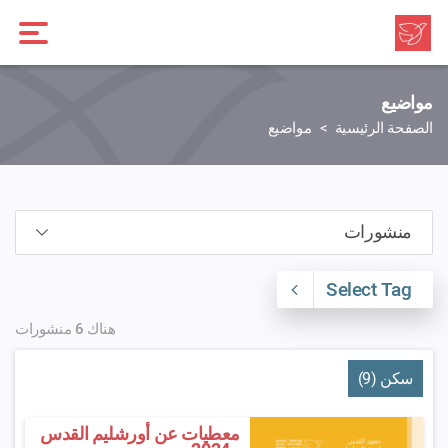
مواضيع
الصفحة الرئيسية
مواضيع
Select Tag
هناك 6 منشورات
سكن (9)
معطيات عن أورشليم القدس