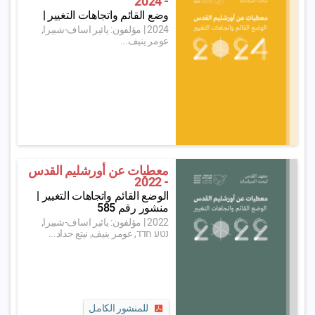
- 2024
وضع القائم واتجاهات التغيير |
2024
|
مؤلفون: يائير اساف-شبيرا,
عومر ينيف...
معطيات عن أورشليم القدس
- 2022
الوضع القائم واتجاهات التغيير |
منشور رقم 585
2022
|
مؤلفون: يائير اساف-شبيرا,
נטע חדד, عومر ينيف, نيتع حداد...
للمنشور الكامل