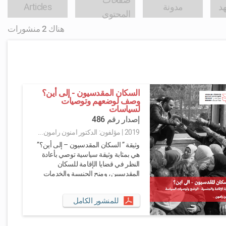
صفحات
هد
مدونة
Articles
المحتوى
هناك 2 منشورات
السكان المقدسيون - إلى أين؟
وصف لوضعهم وتوصيات
لسياسات
إصدار رقم 486
2019
|
مؤلفون: الدكتور امنون رامون...
وثيقة ” السكان المقدسيون – إلى أين؟”
هي بمثابة وثيقة سياسية توصي بأعادة
النظر في قضايا الإقامة للسكان
المقدسيين، ومنح الجنسية والخدمات
المقدمة من قبل السلطات الحكومية
الإسرائيلية...
للمنشور الكامل