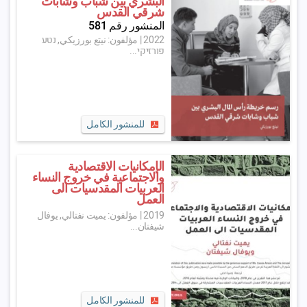
البشري بين شباب وشابات
شرقي القدس
المنشور رقم 581
2022
|
مؤلفون: نيتع بورزيكي, נטע
פורזיקי...
للمنشور الكامل
الإمكانيات الاقتصادية
والاجتماعية في خروج النساء
العربيات المقدسيات الى
العمل
2019
|
مؤلفون: يميت نفتالي, يوفال
شيفتان...
للمنشور الكامل