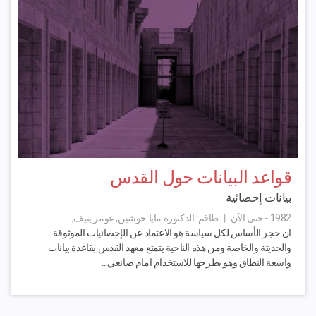
قواعد البيانات حول القدس
بيانات إحصائية
1982 - حتى الاَن
|
طاقم:
الدكتورة مايا حوشين, عومر ينيف,..
ان حجر الأساس لكل سياسة هو الاعتماد عن الإحصائيات الموثوقة
والحديثة والخاصة ومن هذه الناحية يتمتع معهد القدس بقاعدة بيانات
واسعة النطاق وهو يطرحها للاستخدام امام صانعي…