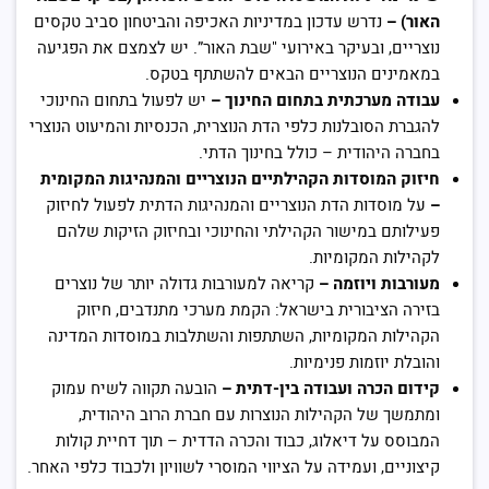
האור) –
נדרש עדכון במדיניות האכיפה והביטחון סביב טקסים
נוצריים, ובעיקר באירועי "שבת האור”. יש לצמצם את הפגיעה
במאמינים הנוצריים הבאים להשתתף בטקס.
עבודה מערכתית בתחום החינוך –
יש לפעול בתחום החינוכי
להגברת הסובלנות כלפי הדת הנוצרית, הכנסיות והמיעוט הנוצרי
בחברה היהודית – כולל בחינוך הדתי.
חיזוק המוסדות הקהילתיים הנוצריים והמנהיגות המקומית
–
על מוסדות הדת הנוצריים והמנהיגות הדתית לפעול לחיזוק
פעילותם במישור הקהילתי והחינוכי ובחיזוק הזיקות שלהם
לקהילות המקומיות.
מעורבות ויוזמה –
קריאה למעורבות גדולה יותר של נוצרים
בזירה הציבורית בישראל: הקמת מערכי מתנדבים, חיזוק
הקהילות המקומיות, השתתפות והשתלבות במוסדות המדינה
והובלת יוזמות פנימיות.
קידום הכרה ועבודה בין-דתית –
הובעה תקווה לשיח עמוק
ומתמשך של הקהילות הנוצרות עם חברת הרוב היהודית,
המבוסס על דיאלוג, כבוד והכרה הדדית – תוך דחיית קולות
קיצוניים, ועמידה על הציווי המוסרי לשוויון ולכבוד כלפי האחר.