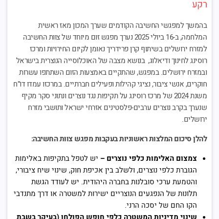
רקע
בהמשך למפגשי החשיבה הקודמים שערך המכון מאז ראשית
המלחמה, ב-16 ביולי 2025 נערך מפגש זום מיוחד של צוות החשיבה
למזרח ירושלים בשיתוף קרן פרידריך נאומן לקיום החירויות ומרכז
רוסינג לחינוך ודיאלוג, בנושא מצבה של האוכלוסייה הנוצרית בישראל
ובמזרח ירושלים. במפגש, שהתקיים באמצעות הזום השתתפו עשרות
חוקרים, אנשי ציבור, נציגי קהילות ופעילים חברתיים. במרכזו עמדו דו”ח
משנת 2024 של מרכז רוסינג על תקיפות נגד נוצרים ונתוני סקר מקיף
שנערך בקרב נוצרים ערבים-פלסטינים אזרחי ישראל ותושבי מזרח
ירושלים.
להלן סיכום המלצות ראשוניות בעקבות מפגש צוות החשיבה:
צמצום האלימות כלפי נוצרים –
יש לטפל בתקיפות באלימות
הגוברת כלפי נוצרים, ולשלב בין אכיפת חוק, שינוי שיח ציבורי,
והטמעת ערכי סובלנות בחברה היהודית. יש לעודד הגשת
תלונות של הנפגעים הנוצריים ישירות למשטרה או דרך מתנדבי
הקו החם של יסכה הרני.
שינוי מדיניות המשטרה כלפי חופש הפולחן (בעיקר בשבת