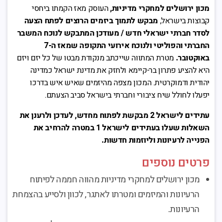
מכון ירושלים למחקרי מדיניות
,
העוסק מאז הקמתו ביחסי
קבוצות בישראל,
מבקש לתמוך ביזמים הרוצים לפתח הצעה
לסדר חברתי ישראלי חדש / מעודכן המתבקש לנוכח המשבר
החברתי והפוליטי ולנוכח אירועי התקופה שמאז ה-7
באוקטובר
.
מטרת המתווה שייכתב מנקודת מבטו של כל יזם ויזם
היא להציע פתרון בר-קיימא ולחזק את מדינת ישראל כמדינה
יהודית ודמוקרטית. המכון מצפה מהיזמים שאיש איש בדרכו
יפעלו לחולל שיח ציבורי וחברתי בישראל סביב הצעתם.
עתידים לישראל 2 מבקשת לפתוח מחדש, לעדכן ולרענן את
השאלות שעלו בעתידים לישראל 1 במטרה להרחיב את
הפנייה לרעיונות וליוזמות חדשות
.
פרטים נוספים
מכון ירושלים למחקרי מדיניות מהווה חממה לפיתוח
הרעיונות והמיזמים ומטרתו לאתגר, לכוון ולסייע בהצמחת
הרעיונות.