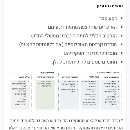
תמצית הרעיון
רקע קצר
האתגרים שההצעה מתמודדת עימם
הנרטיב הכללי לחוזה החברתי-ממשלי החדש
הגדרת קבוצות האוכלוסייה (אם רלוונטיות להצעה)
מוסדות המדינה ותפקידיהם
תחומים נוספים להתייחסות, להלן:
* היזם יתבקש להציע תחומים בהם תבקש העבודה להעמיק מתוך
הכיוונים לפיצוח והעמקה. סיכום סופי של הכיוונים יעשה בדיאלוג