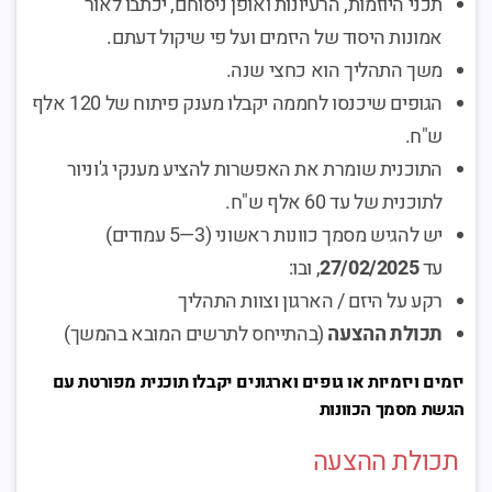
תכני היוזמות, הרעיונות ואופן ניסוחם, יכתבו לאור
אמונות היסוד של היזמים ועל פי שיקול דעתם.
משך התהליך הוא כחצי שנה.
הגופים שיכנסו לחממה יקבלו מענק פיתוח של 120 אלף
ש"ח.
התוכנית שומרת את האפשרות להציע מענקי ג'וניור
לתוכנית של עד 60 אלף ש"ח.
יש להגיש מסמך כוונות ראשוני (3—5 עמודים)
עד
27/02/2025
, ובו:
רקע על היזם / הארגון וצוות התהליך
תכולת ההצעה
(בהתייחס לתרשים המובא בהמשך)
יזמים ויזמיות או גופים וארגונים יקבלו תוכנית מפורטת עם
הגשת מסמך הכוונות
תכולת ההצעה