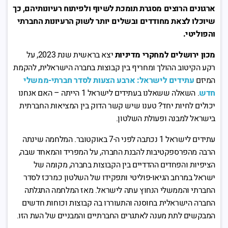
ארגונים הרוצים מסגרת תומכת לשיוף ולפיתוח רעיונותיהם, כך
שיוכלו לצאת מחודדים ובשלים יותר לשוק הרעיונות החברתי
והפוליטי
.
מכון ירושלים למחקרי מדיניות
יצא בראשית שנת 2023, על
רקע הקיטוב ההולך ומחריף בין קבוצות בחברה הישראלית, להקמת
המיזם
עתידים לישראל: ארבע הצעות לסדר חברתי-ממשלי
חדש
. השאלה ששאלנו בעתידים לישראל 1 הייתה – האם אנחנו
יכולים לחיות יחד? טענו שיש קשר הדוק בין המציאות החברתית
בישראל למבנה ופעולת השלטון.
עתידים לישראל 1 נכתבה לפני ה-7 באוקטובר. המלחמה שינתה
הרבה מהפרספקטיבות להבנת החברה, על המפריד והמאחד שבה,
הציפיות והפחדים ההדדיים בין הקבוצות בחברה, מקומה של
ישראל במרחב הגיאו-פוליטי ותפקידו של השלטון כמרכז לסדר
החברתי והממשלי הנחוץ עתה לישראל. מאז המלחמה התגלתה
החברה הישראלית בחוסנה והתעוררו בה קבוצות וכוחות חדשים
המבקשים לתת מענה לאתגרים החברתיים והמבניים של העת הזו.