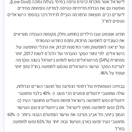
לישראל אשר מוכרות כרטיס טיסה בסיסי בעלות נמוכה (Low Cost),
ואפשרו גם את הגדלת תדירויות הטיסה למדינה והפחתת מחירים
ליעדים רבים. תוצאות הרפורמה הובילו לגידול ניכר במספר הישראלים
הטסים לחו"ל.
חודש אוגוסט, שבו הילדים בחופש, וחלק מקומות העבודה מוציאים
את העובדים לחופשה מרוכזת, נתפס כחודש המסורתי
של יציאה לחופשות, וזוהי הזדמנות לבדוק את הרגלי החופשה של
הישראלים. לפי נתוני הסקר החברתי של הלמ"ס לשנת 2017, יותר
ממחצית (54%) מהישראלים נסעו לנופש בישראל בשנה שקדמה
לעריכת הסקר. שיעור הישראלים שנסעו לחופשה בחו"ל נמוך יותר
ועומד על 46%.
בבחינה השוואתית של דפוסי הנסיעה של תושבי הערים הגדולות,
עולה שתושבי ירושלים נוסעים הכי מעט. כ- 40% בלבד מתושבי
ירושלים נסעו לחופשה בישראל ופחות משליש מתושבי העיר (כ-
31%) נסעו לחופשה מחוץ לישראל. אם בירושלים נרשם השיעור
הנמוך ביותר, תל אביב מציגה את שיעור הנופשים הגבוה ביותר: כ- 60%
מתושבי העיר נפשו בארץ, ושיעור גבוה יותר של 65% נסעו לחופשה
בחו"ל.