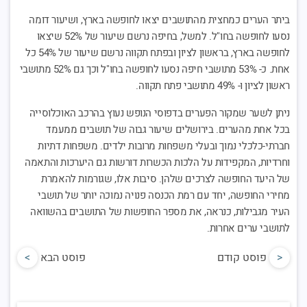
ביתר הערים כמחצית מהתושבים יצאו לחופשה בארץ, ושיעור דומה
נסעו לחופשה בחו"ל. למשל, בחיפה נרשם שיעור של 52% שיצאו
לחופשה בארץ, בראשון לציון ובפתח תקווה נרשם שיעור של 54% כל
אחת. כ- 53% מתושבי חיפה נסעו לחופשה בחו"ל וכך גם 52% מתושבי
ראשון לציון ו- 49% מתושבי פתח תקווה.
ניתן לשער שמקור הפערים בדפוסי הנופש נעוץ בהרכב האוכלוסייה
בכל אחת מהערים. בירושלים שיעור גבוה של תושבים ממעמד
חברתי-כלכלי נמוך ובעלי משפחות מרובות ילדים. משפחות דתיות
וחרדיות, המקפידות על הלכות הכשרות דורשות גם היערכות והתאמה
של היעד החופשה לצרכים שלהן. סיבות אלו, שגורמות להאמרת
מחירי החופשה, יחד עם רמת הכנסה פנויה נמוכה יותר של תושבי
העיר מגבילות, כנראה, את מספר החופשות של התושבים בהשוואה
לתושבי ערים אחרות.
<
פוסט קודם
פוסט הבא
>