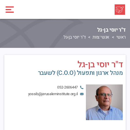
ד"ר יוסי בן-גל
ראשי
אנשי צוות
ד"ר יוסי בן-גל
ד"ר יוסי בן-גל
מנהל ארגון ותפעול (C.O.O) לשעבר
052-2606447
yossib@jerusaleminstitute.org.il