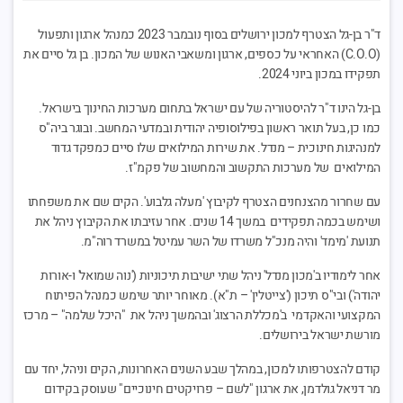
ד"ר בן-גל הצטרף למכון ירושלים בסוף נובמבר 2023 כמנהל ארגון ותפעול
(C.O.O) האחראי על כספים, ארגון ומשאבי האנוש של המכון. בן גל סיים את
תפקידו במכון ביוני 2024.
בן-גל הינו ד"ר להיסטוריה של עם ישראל בתחום מערכות החינוך בישראל.
כמו כן, בעל תואר ראשון בפילוסופיה יהודית ובמדעי המחשב. ובוגר ביה"ס
למנהיגות חינוכית – מנדל. את שירות המילואים שלו סיים כמפקד גדוד
המילואים של מערכות התקשוב והמחשוב של פקמ"ז.
עם שחרור מהצנחנים הצטרף לקיבוץ 'מעלה גלבוע'. הקים שם את משפחתו
ושימש בכמה תפקידים במשך 14 שנים. אחר עזיבתו את הקיבוץ ניהל את
תנועת 'מימד' והיה מנכ"ל משרדו של השר עמיטל במשרד רוה"מ.
אחר לימודיו ב'מכון מנדל' ניהל שתי ישיבות תיכוניות ('נוה שמואל' ו-אורות
יהודה') ובי"ס תיכון ('צייטלין' – ת"א). מאוחר יותר שימש כמנהל הפיתוח
המקצועי והאקדמי ב'מכללת הרצוג' ובהמשך ניהל את "היכל שלמה" – מרכז
מורשת ישראל בירושלים.
קודם להצטרפותו למכון, במהלך שבע השנים האחרונות, הקים וניהל, יחד עם
מר דניאל גולדמן, את ארגון "לשם – פרויקטים חינוכיים" שעוסק בקידום