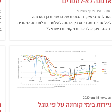
ארנונה לא-למגורים
י
מאת: יאיר אסף-שפירא
מ
נהוג לומר כי עיקר ההכנסות של הרשויות הן מארנונה
לא-למגורים. מה היחס בין ארנונה לא-למגורים לארנונה למגורים,
י
בהכנסותיהן של רשויות מקומיות בישראל? ...
ב
יום
יום שישי, 15 מאי 2020
ה
ניידות בימי קורונה על פי גוגל
ב