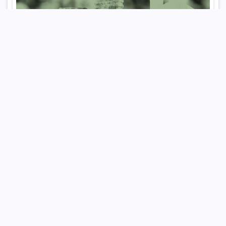
יום חמישי, 15 מרץ 2012
צריכה בת קיימא – לא רק לסביבה אלא גם
לכלכלת המדינה
מאת: ד"ר מרים הרן
ד"ר מרים הרן- יו"ר המועצה לצרכנות וחוקרת במסגרת תחזית קיימות 2030
של מכון ירושלים והמשרד להגנת הסביבה. היום חל יום הצרכן הבינלאומי
(15 במרץ). בעולם, ובעיקר במדינות ה-OECD, עוסקים במציאת דרכים
להפחתת השימוש בחומרי גלם והפחתת השימוש במשאבים במוצרים
הנצרכים, באמצעות הפחתת הצריכה, שינוי הרגלי הצריכה ומעבר לצריכה
בת קיימא.…