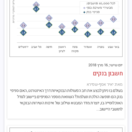
יום שישי, 16 מרץ 2018
חשבון בנקים
מאת: יאיר אסף-שפירא
בעולם בו ניתן לבצע את רוב הפעולות הבנקאיות דרך האינטרנט, האם סניפי
בנק הם תופעה הולכת ונעלמת? השוואת מספר הסניפים ביישוב לגודל
האוכלוסייה בו, יוצרת מדד המבטא שילוב של איכות השירות הבנקאי
לתושבי היישוב...