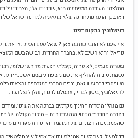
המלצתי. העובדה המפתיעה היא, שרבנים אלו, הצהירו על כו
ראו בכך התנהגות חריגה שלא מתאימה למדינת ישראל של ה
דניאלוביץ במקום דנינו
אף פעם לא התביישת במוצאך? שאל פעם העיתונאי אמנון לוי 
נוריאל, והוא השיב: לא. בחברה החרדית, הבושה בשם המוצא 
עשרות פעמים, לא פחות, קיבלתי הצעות מדורשי שלומי, רבנים
נשמות טובות להחליף את שם משפחתי בשם אשכנזי יותר, אולי 
משפחתי כבר עשו זאת, ורבים מחברי המזרחיים נמצאים בלבטי
לדניאלוביץ, ביטון לברוין, אמסלם לוינדר, גוזלן לגצל ועוד.
גם מנהלי מוסדות החינוך מקדמים בברכה את השינוי, ומודים 
בחברה החרדית הכינוי הזה עודו רווח – סיכויי הקבלה של התלמ
שהסממנים החיצוניים של המועמד יהיו פחות ספרדיים סיכוייו
כך למשל, כשביקשה אמי לרשום את אחי לישיבה ליטאית מובי