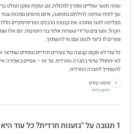
שונה מנער שוליים שפרץ למכולת, גנב שקית שוקו ונמלט ברי
שך לפניו שניסה להילחם בתופעה, אינם מהווים סמכות עבור 
מצליחה לנער מתוכה את קבוצת הרבנים הפרימיטיביים הללו ו
הקהל, ונערצים על ידי עשרות אלפי בני הישיבות. הם אלו שמ
ומורים לו כיצד לנהוג ועם מי להשתדך.
כל עוד לא תקום קבוצה של צעירים חרדיים שפויים שתייצר 
לא יתחולל שינוי בחברה החרדית. עד אז – אסיים באמירה איש
להשתייך לחברה החרדית.
<
פוסט קודם
דפיקה בדלת
1 תגובה על “גזענות חרדית? כל עוד היא לא תשתנה, אני מתבייש להשתייך למגזר”