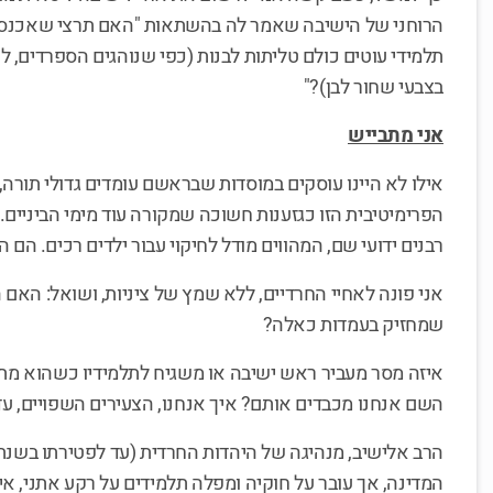
הרוחני של הישיבה שאמר לה בהשתאות "האם תרצי שאכנס 
תלמידי עוטים כולם טליתות לבנות (כפי שנוהגים הספרדים, 
בצבעי שחור לבן)?"
אני מתבייש
אילו לא היינו עוסקים במוסדות שבראשם עומדים גדולי תורה,
הפרימיטיבית הזו כגזענות חשוכה שמקורה עוד מימי הביניים.
רבנים ידועי שם, המהווים מודל לחיקוי עבור ילדים רכים. הם המ
אני פונה לאחיי החרדיים, ללא שמץ של ציניות, ושואל: האם היינ
שמחזיק בעמדות כאלה?
איזה מסר מעביר ראש ישיבה או משגיח לתלמידיו כשהוא מתנ
השם אנחנו מכבדים אותם? איך אנחנו, הצעירים השפויים, עד
המדינה, אך עובר על חוקיה ומפלה תלמידים על רקע אתני, אינו