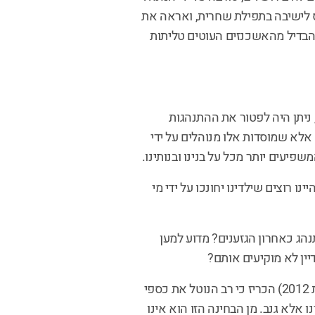
לישיבה בתפילת שחרית, ואראה את
להבדיל מהאשכנזים העוטים טליתות
 ניתן היה לפטור את ההתנהגות
 אלא שמוסדות אלו מנוהלים על ידי
שפיעים יותר מכל על בנינו ובנותינו.
ו רוצים שילדינו יחונכו על ידי מי
הג כאחרון הגזענים? מדוע למען
יין לא מוקיעים אותם?
הרב אלישיב, מנהיגה של היהדות החרדית (עד לפטירתו בשנת 2012) הכריז כי רב הנוטל את כספי
 אלא גנב. מן הבחינה הזו הוא אינו