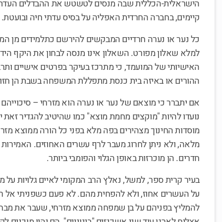
הישראלית-הכללית שבה מנסים לטשטש את ההבדלים העדתיים
קיימים, בחברה החרדית האפליה על בסיס עדתי חיה ובועטת.
כל נער או נערה חרדיים המבקשים להירשם כתלמידים מן המנין
למלא שאלון מפורט. השאלון אינו מנסה לבחון את היקף הי
האישיותי של המועמד, כי מתרכז בעיקר בפרטים אישיים ותר
ההורים או באיזה בית כנסת מתפללת המשפחה בשבת הן חזון
אם יתברר כי מוצאם של נער או נערה הוא מזרחי – סיכוייהם
נועדו להיות "מוקצים מחמת מוצא" כמו שהיטיב להגדיר זאת ידיד
מוסדות החינוך מצהירים בפה מלא בפני כל הורה ממוצא מזר
מלאה, ולא ניתן לחרוג מעבר לרף עשרים האחוזים. האמירות ה
חדרים. הן מוכרזות באופן הגלוי והפומבי ביותר.
בעיר קרית ספר, למשל, נאלץ הרב המקומי לאיים גלויות על מ
על העשרים אחוז, ולא להפחית מהם. לא פעם כשפניתי אל ר
להמליץ בפניהם על בן שמפחה ממוצא מזרחי, שעבר את מבחני
אצליח לארגן עוד שני אשכנזים "בינוניים", הם יהיו מוכנים לק