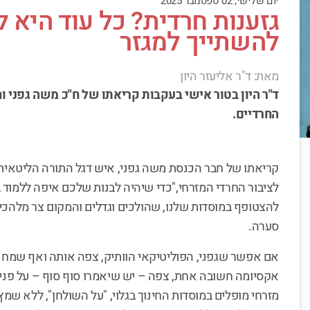
יום שלישי, 02 ספטמבר 2025
גזענות חרדית? כל עוד היא 
להשתייך למגזר
מאת: ד"ר אליעזר היון
ד"ר היון בטור אישי בעקבות קריאתו של ח"כ משה גפני 
החרדיים.
קריאתו של חבר הכנסת משה גפני, איש דגל התורה הליטאית
לציבור החרדי המזרחי,"כדי שיהיה לבנות שלכם איפה ללמוד 
להצטופף במוסדות שלנו, שהולכים וגדלים והמקום צר מלהכיל 
סערה.
אם אפשר שגפני, הפוליטיקאי הוותיק, צפה אותה ואף שמח בה
אקסיומה חשובה אחת, צפה – יש שיאמרו סוף סוף – על פני 
מזרחי מופלים במוסדות החינוך בגלוי, "על השולחן", ללא שמץ