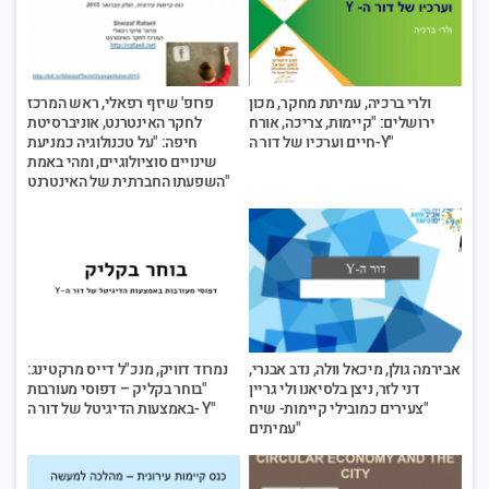
ולרי ברכיה, עמיתת מחקר, מכון
פרופ' שיזף רפאלי, ראש המרכז
ירושלים: "קיימות, צריכה, אורח
לחקר האינטרנט, אוניברסיטת
חיים וערכיו של דור ה-Y"
חיפה: "על טכנולוגיה כמניעת
שינויים סוציולוגיים, ומהי באמת
השפעתו החברתית של האינטרנט"
אבירמה גולן, מיכאל וולה, נדב אבנרי,
נמרוד דוויק, מנכ"ל דייס מרקטינג:
דני לזר, ניצן בלסיאנו ולי גריין
"בוחר בקליק – דפוסי מעורבות
"צעירים כמובילי קיימות- שיח
באמצעות הדיגיטל של דור ה- Y"
עמיתים"