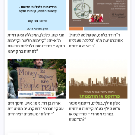
ד"ר ורד בלאס, הפקולטה לניהול,
חגי קוט, כלכלן, המכללה האקדמית
אוניברסיטת ת"א "כלכלה מעגלית
ת"א-יפו, "קיימות חלשה וקיימות
בראייה עירונית"
חזקה – פרדיגמות כלכליות חדשות
לפיתוח בר קיימא"
אלון פילץ, בעלים, דיזנגוף סנטר
אריה בן דוד, אמן, איש חינוך ויזם
ע"ש פילץ בע"מ קיימות עירונית
עסקי חברתי "דמוקרטיה מוניטרית
במרכז מסחרי – פרדוקס או
–חילופי משאבים יצירתיים"
הזדמנות?"