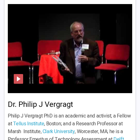
Dr. Philip J Vergragt
Philip J Vergragt PhD is an academic and activist; a Fellow
at
Tellus Institute
, Boston; and a Research Professor at
Marsh Institute,
Clark University
, Worcester, MA; he is a
Professor Emeritus of Technology Assessment at
Delft