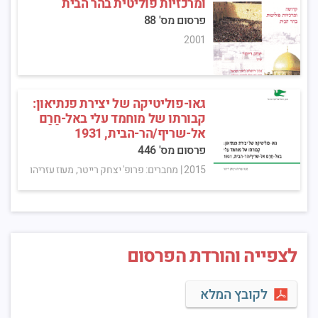
ומרכזיות פוליטית בהר הבית
פרסום מס' 88
2001
גאו-פוליטיקה של יצירת פנתיאון:
קבורתו של מוחמד עלי באל-חַרַם
אל-שריף/הר-הבית, 1931
פרסום מס' 446
2015
|
מחברים: פרופ' יצחק רייטר, מעוז עזריהו
לצפייה והורדת הפרסום
לקובץ המלא