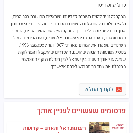
פרופ' יצחק רייטר
מחקר זה נועד להניח תשתית למדיניות ישראלית מחושבת בהר הבית,
ולהציג חלופות להתנהלות הרשויות במקום רגיש זה, עד שיימצא פתרון
ארוך-טווח למחלוקת. לצורך כך המחקר מציג את המצב הקיים, הנחשב
כ׳סטטוס-קוו׳, באתר הר הבית/אל-חרם אל- שריף, ואת הדינמיקה של
השינויים שפקדו את המקום מאז יוני 1967 ועד לספטמבר 1996.
בנוסף, מנותחות ההבנות שהושגו, ההסדרים שהתקבלו והמחלוקות
שנתגלעו לאורך השנים בין ישראל לבין מִנהלת הווקף המוסלמי
המנהלת את אתר הר הבית/אל-חרם אל-שריף.
לקובץ המלא
פרסומים שעשויים לעניין אותך
ריבונות האל והאדם – קדושה