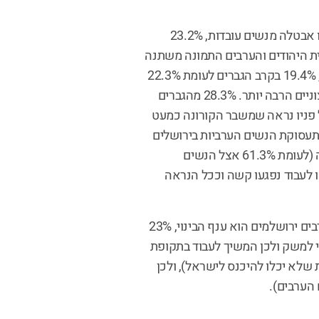
נתון מעניין נוסף הוא שבחודשים אלו יותר גברים עובדים תבעו אבטלה מנשים עובדות, 23.2%
לוסיית היהודים והערבים התמונה משתנה
ומקצינה. בקרב היהודים דווקא יש יותר נשים שתבעו אבטלה, 19.4% בקרב הגברים לעומת 22.3%
בקרב הנשים. אך באוכלוסייה הערבית בירושלים הפערים קיצוניים הרבה יותר. 28.3% מהגברים
ד מנשים ערביות. על פניו נראה שמשבר הקורונה כמעט
תעסוקת הנשים הערביות בירושלים
הוא נמוך מאוד ובשנת 2019 רק 17.5% מהן היו בכוח העבודה (לעומת 61.3% אצל הנשים
ו לעבוד נפגעו קשה וככל הנראה
כמו כן, חשוב לציין כי הענף בו מועסקים הכי הרבה עובדים ערבים ירושלמים הוא ענף הבינוי, 23%
נוי הוגדר כחיוני למשק ולכן המשיך לעבוד בתקופת
שלא יכלו להיכנס לישראל), ולכן