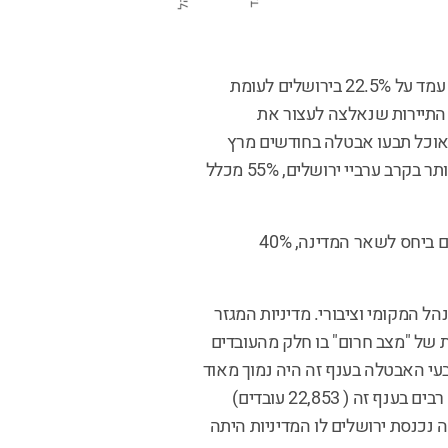
מראים כי שיעור האבטלה בסוף אפריל עמד על 22.5% בירושלים לעומת
 התיירות שנאלצה לעצור את
אירוח ואוכל תבעו אבטלה בחודשים מרץ
ואפריל, לעומת 36.4% בכל הארץ. הפגיעה אף היתה גבוהה יותר בקרב ערביי ירושלים, 55% מכלל
גם בענפי התחבורה, אחסנה ודואר שיעורי האבטלה היו גבוהים ביחס לשאר המדינה, 40%
ל המקומי וציבורי. מדיניות המגזר
ת של "מצב חרום" בו חלק מהעובדים
עי האבטלה בענף זה היה נמוך מאוד
ועמד על 5.3% בלבד, בהתחשב בכך שבירושלים ישנם עובדים רבים בענף זה ( 22,853 עובדים)
 נכנסת ירושלים לו המדיניות היתה