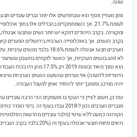
שונה.
לעומת 21.7%. אך כשמתמקדים בהבדלים אלו בתוך אוכ
הערבים תבעו אבטלה לעומת 18.6% בלב
לא פגע בנשים הערביות, אך כאשר לוקחים בחשבון ששיעור 
היהודיות לדוגמה) אזי מבינים שהמעט הנשים הערביות שיצא
יהיה מורכב ומסובך יותר להחזיר אותן למעגל העבודה.
מגברים הערבים נכון ל-2018 עבדו בענף זה. בי
הקורונה כמעט ללא שינוי (מלבד עובדים מהרשות הפלסטינית 
רואים פחות תובעי אבטלה בענף זה (20% בלבד בקרב הגברים הערבים).