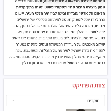
המפתח ליצירת מציאות עירונית חדשה, משגשגת ובריאה-
טמון ביצירת חיבור פיזי ותפקודי פשוט ונעים בתוך קריית
הלאום על אלפי עובדיה ובינה לבין יתר חלקי העיר.
יישום
ההמלצות יוכל להעניק תנופה לפיתוחה הכלכלי של ירושלים
ולחיזוק מעמדה כליבה הממשלי של מדינת ישראל. בנוסף, הדבר
יוכל לשמש כמהלך מניע לגיבוש תוכנית אסטרטגית מקיפה
בנושא עיר ממשל בירושלים בשנים הקרובות. בחזוננו אנו רואים
שילוב מאמצים של העירייה, הממשלה וגופים נוספים במטרה
להפוך את בירת ישראל לעיר ממשל מוצלחת ומשגשגת, שבה
מתקיימים יחסי גומלין עשירים בין מרכיבי האקו-סיסטם הממשלי,
ברמה אחת עם ערי ממשל מוצלחות כמו וושינגטון וברלין.
צוות הפרויקט