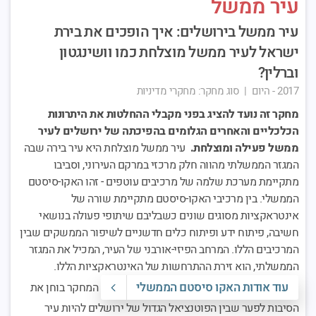
עיר ממשל
עיר ממשל בירושלים: איך הופכים את בירת
ישראל לעיר ממשל מוצלחת כמו וושינגטון
וברלין?
2017 - היום
|
סוג מחקר:
מחקרי מדיניות
מחקר זה נועד להציג בפני מקבלי ההחלטות את היתרונות
הכלכליים והאחרים הגלומים בהפיכתה של ירושלים לעיר
ממשל פעילה ומוצלחת.
עיר ממשל מוצלחת היא עיר בירה שבה
המגזר הממשלתי מהווה חלק מרכזי במרקם העירוני, וסביבו
מתקיימת מערכת שלמה של מרכיבים עוטפים - זהו האקו-סיסטם
הממשלי. בין מרכיבי האקו-סיסטם מתקיימת שורה של
אינטראקציות מסוגים שונים כשבליבם שיתופי פעולה בנושאי
חשיבה, פיתוח ידע ופיתוח כלים חדשניים לשיפור הממשקים שבין
המרכיבים הללו. המרחב הפיזי-אורבני של העיר, המכיל את המגזר
הממשלתי, הוא זירת ההתרחשות של האינטראקציות הללו.
עוד אודות האקו סיסטם הממשלי
המחקר בוחן את
הסיבות לפער שבין הפוטנציאל הגדול של ירושלים להיות עיר