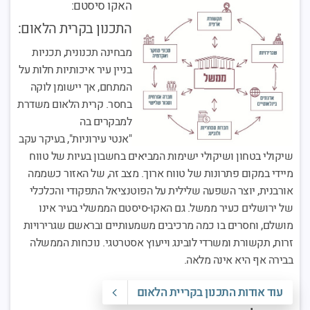
האקו סיסטם:
התכנון בקרית הלאום:
מבחינה תכנונית, תכניות
בניין עיר איכותיות חלות על
המתחם, אך יישומן לוקה
בחסר. קרית הלאום משדרת
למבקרים בה
"אנטי עירוניות", בעיקר עקב
שיקולי בטחון ושיקולי ישימות המביאים בחשבון בעיות של טווח
מיידי במקום פתרונות של טווח ארוך. מצב זה, של האזור כשממה
אורבנית, יוצר השפעה שלילית על הפוטנציאל התפקודי והכלכלי
של ירושלים כעיר ממשל. גם האקו-סיסטם הממשלי בעיר אינו
מושלם, וחסרים בו כמה מרכיבים משמעותיים ובראשם שגרירויות
זרות, תקשורת ומשרדי לובינג וייעוץ אסטרטגי. נוכחות הממשלה
בבירה אף היא אינה מלאה.
עוד אודות התכנון בקריית הלאום