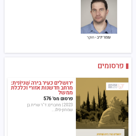
עומר יניב -
חוקר
פרסומים
ירושלים כעיר בירה שִׁניוֹנית:
מרחב חדשנות אזורי וכלכלת
ממשל
פרסום מס' 576
2023
|
מחברים: ד"ר שרית בן
שמחון-פלג...