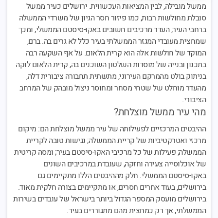
ממשל מובילה, לבין המציאות העכשווית. ירושלים כעיר ממשל
סובלת מחולשות רבות, כמו פיזור חסר הגיון של משרדי הממשלה
ברחבי העיר, העדר מרכיבים חשובים באקו-סיסטם הממשלי, ומכך
שמחצית מעובדי המגזר הממשלתי בעיר כלל לא גרים בה. ברם,
המוקד של חולשות אלה הוא קרית הלאום. על אף השקעה רבה
בתכנון ובנייה של מוסדות השלטון השוכנים בה, קרית הלאום לוקה
בניתוק בולט מהמרקם העירוני, מתשתית תחבורה ציבורית דלה,
מהעדר מוחלט של שטחי מסחר ומחוסר ניצול מובהק של המרחב
הציבורי.
מהי עיר ממשל מוצלחת?
ההיבטים המרכזיים לפעילותה של עיר ממשל מוצלחת הם: מיקום
מרכזי ואטרקטיביות של קריית הממשלה; נגישות טובה לקריית
הממשלה; פעילות של כל מרכיבי האקו-סיסטם בעיר; ומסה קריטית
של אוכלוסייה צעירה וחזקה, שעובדת במרכיבים השונים
באקו-סיסטם הממשלי. חלק מההיבטים הללו מתקיימים גם
בירושלים, בעוד אחרים חסרים, או מתקיימים בצורה חלקית מאוד.
בירושלים מועסק המספר הגדול ביותר בישראל של עובדים בשירות
הממשלתי, אך רק כמחצית מהם מתגוררים בעיר.