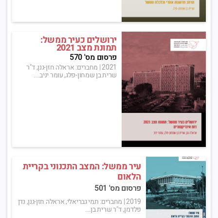
ירושלים כעיר ממשל:
תמונת מצב 2021
פרסום מס' 570
2021
|
מחברים: אראלה חזן-גנן, ד"ר
שרית בן שמחון-פלג, עומר יניב...
עיר ממשל: המצב התכנוני בקריית
הלאום
פרסום מס' 501
2019
|
מחברים: תמי גבריאלי, אראלה חזן-גנן, נדן
פלדמן, ד"ר שרית בן...