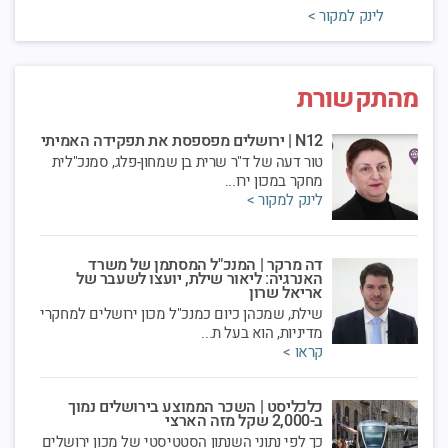
מחזור ח' של קורס צוערים ל...
לינק למקור >
מכון ירושלים למחקרי מדיניות, רד"ק 20
טעימות תעסוקה - ערי בירה שניוניות - עיר ממשל
מהתקשורת
03
הרשות העירונית לתעסוקה והאגף לתכנון ומדיניות
ספט
אסטרטגית, בשיתוף מכון ירו...
N12 | ירושלים מפספסת את תפקידה האמיתי
דיגיטלי
טור דעה של ד"ר שרית בן שמחון-פלג, סמנכ"לית
מחקר במכון ירו...
לינק למקור >
שמאל, ימין ופייק פוליטיקה - ממחאה למרי אזרחי
19
מכון ירושלים למחקרי מדיניות וקרן קונרד אדנאואר
אוג
בישראל גאים להציג: שמא...
אונליין
דה מרקר | המנכ"ל המסתמן של משרד
האנרגיה: ליאור שילת, יועצו לשעבר של
אריאל שרון
שילת, שמכהן כיום כמנכ"ל מכון ירושלים למחקרי
טעימות תעסוקה - עיר ממשל
06
מדיניות, הוא בעל ת...
הרשות העירונית לתעסוקה והאגף לתכנון ומדיניות
אוג
קראו >
אסטרטגית, בשיתוף מכון ירו...
עיריית ירושלים
כלכליסט | השכר הממוצע בירושלים נמוך
ב-2,000 שקל מזה הארצי
אירוע דיגיטלי: דמוקרטיה בצל הקורונה
כך לפי נתוני השנתון הסטטיסטי של מכון ירושלים
23