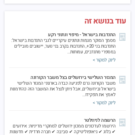
טעימות תעסוקה - עבודה מהבית
15
הרשות העירונית לתעסוקה והאגף לתכנון ומדיניות
אוק
עוד בנושא זה
אסטרטגית, בשיתוף מכון ירו...
דיגיטלי
התנדבות בישראל - מיפוי ונתוני רקע
מסמך הסוקר מגמות ונתונים עיקריים לגבי התנדבות בישראל:
הרצועות הירוקות בירושלים- מגן סאקר לעמק
23
התנדבות בני 20+, התנדבות בקרב בני נוער, יישובים מובילים
הצבאים
במספרי מתנדבים, עמותות…
ספט
קצת רקע לאחרונה יזמה עיריית ירושלים (אגף
לינק למקור >
תכנון ואגף איכות הסביבה), בא...
דיגיטלי מהגן הבוטני
המגזר השלישי בירושלים בצל משבר הקורונה
משבר הקורונה גרם לפגיעה כבדה בארגוני המגזר השלישי
ובליבה בירה - כיוונים לשגשוגה של עיר ממשל
08
בישראל ובירושלים, אבל ניתן לנצל את המשבר הזה כהזדמנות
מרבית ממוסדות הממשל הישראליים שוכנים
ספט
לאמץ את תפקידו…
בירושלים, עיר הבירה של ישראל. עם ...
לינק למקור >
דיגיטלי
הרשמה לניוזלטר
צוערים לשירות המדינה - מחזור ח' - ממידע
06
למדיניות
הירשמו לעדכונים ממכון ירושלים למחקרי מדיניות: אירועים
ספט
✔ בלוג ✔ גיאופוליטיקה ✔ סביבה ✔ חברה חרדית ✔ חדשנות
ליאור שילת, מנכ"ל מכון ירושלים נפגש עם צוערי