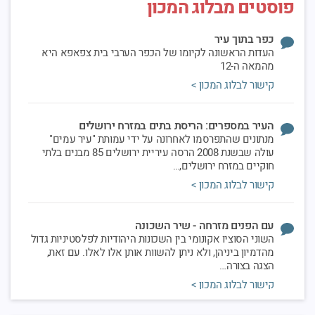
פוסטים מבלוג המכון
שלישית
ראיון בעקבות שני הפיגועים שאירעו בירושלים
וביפו ...
כפר בתוך עיר
להאזנה >
העדות הראשונה לקיומו של הכפר הערבי בית צפאפא היא
מהמאה ה-12
הארץ | דינמיקת החיים חזקה מכל מציאות
קישור לבלוג המכון >
מפרידה בירושלים
בעשר השנים האחרונות גדל באופן משמעותי
מספר התושבים הפלסטינים בירושל...
העיר במספרים: הריסת בתים במזרח ירושלים
לכתבה המלאה >
מנתונים שהתפרסמו לאחרונה על ידי עמותת "עיר עמים"
עולה שבשנת 2008 הרסה עיריית ירושלים 85 מבנים בלתי
חוקיים במזרח ירושלים,…
הארץ | יש מוצא מרפש האפרטהייד בשייח
ג'ראח
קישור לבלוג המכון >
בסוף, הכל מתחיל ונגמר בחקיקה של אפרטהייד.
שני חוקים לשני עמים. חוק ...
עם הפנים מזרחה - שיר השכונה
קראו >
השוני הסוציו אקונומי בין השכונות היהודיות לפלסטיניות גדול
מהדמיון ביניהן, ולא ניתן להשוות אותן אלו לאלו. עם זאת,
הארץ | היחסים בין המדינה לערביי ירושלים
הצגה בצורה…
השתנו מהיסוד. מפתיע לגלות מי גרם לכך
קישור לבלוג המכון >
ניר חסון בהארץ: זה התחיל בגלל צרות של
מתנחלים. זה נגמר בהשקעה חסרת ...