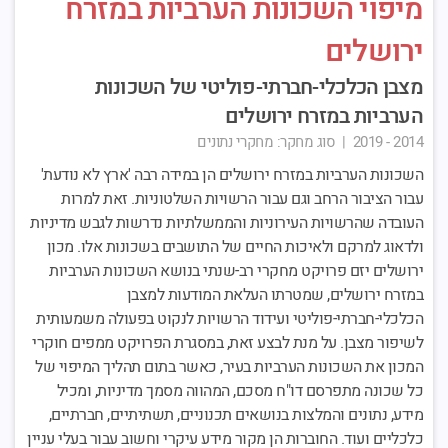
מיפוי השכונות הערביות במזרח
ירושלים
מצבן הכלכלי-חברתי-פוליטי של השכונות
הערביות במזרח ירושלים
2014 - 2019
|
סוג מחקר:
מחקרי נתונים
השכונות הערביות במזרח ירושלים הן במידה רבה 'ארץ לא נודעת'
עבור הציבור הרחב וגם עבור הרשויות השלטוניות. זאת למרות
העובדה שהרשויות העירוניות והממשלתיות נדרשות לגבש מדיניות
ולדאוג למרקם ולאיכות החיים של התושבים בשכונות אלו.
מכון
ירושלים יזם פרויקט מחקרי רב-שנתי בנושא השכונות הערביות
במזרח ירושלים, שמטרתו העלאת המודעות למצבן
הכלכלי-חברתי-פוליטי ועידוד הרשויות לנקוט בפעולה משמעותית
לשיפור מצבן. על מנת לבצע זאת, במסגרת הפרויקט ממפים חוקרי
המכון את השכונות הערביות בעיר, כאשר בתום תהליך המיפוי של
כל שכונה מתפרסם דו"ח מסכם, המהווה מסמך מדיניות, ומכיל
מידע, נתונים והמלצות בנושאים תכנוניים, תשתיתיים, חברתיים,
כלכליים ועוד. החוברות הן מקור מידע עיקרי וחשוב עבור בעלי עניין