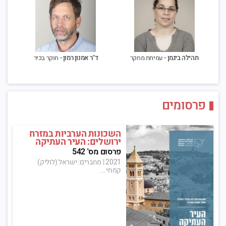
תהילה ביגמן -
עמיתת מחקר
ד"ר אמנון רמון -
חוקר בכיר
פרסומים
השכונות הערביות במזרח
ירושלים: העיר העתיקה
פרסום מס' 542
2021
|
מחברים: ישראל (לוליק)
קמחי...