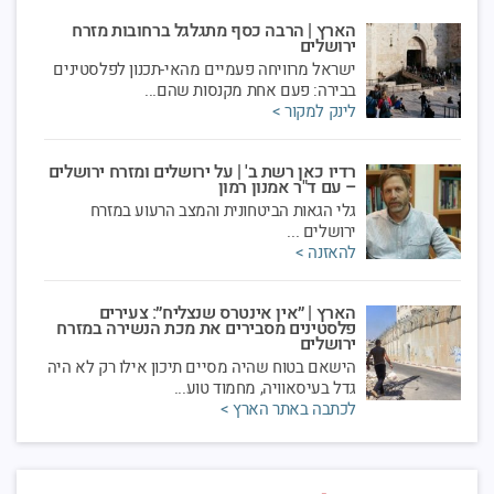
הארץ | הרבה כסף מתגלגל ברחובות מזרח
ירושלים
ישראל מרוויחה פעמיים מהאי-תכנון לפלסטינים
בבירה: פעם אחת מקנסות שהם...
לינק למקור >
רדיו כאן רשת ב' | על ירושלים ומזרח ירושלים
– עם ד"ר אמנון רמון
גלי הגאות הביטחונית והמצב הרעוע במזרח
ירושלים ...
להאזנה >
הארץ | ״אין אינטרס שנצליח״: צעירים
פלסטינים מסבירים את מכת הנשירה במזרח
ירושלים
הישאם בטוח שהיה מסיים תיכון אילו רק לא היה
גדל בעיסאוויה, מחמוד טוע...
לכתבה באתר הארץ >
רדיו גלי צה"ל | אמנון רמון אצל טלי ליפקין
שחק – החמאס והאם תיפתח אינתיפאדה